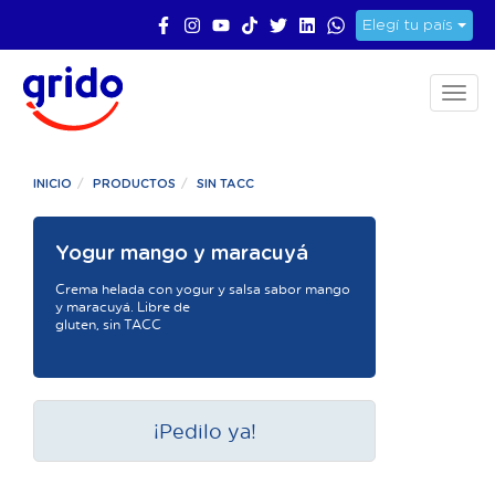
Elegí tu país
Toggl
naviga
INICIO
PRODUCTOS
SIN TACC
Yogur mango y maracuyá
Crema helada con yogur y salsa sabor mango
y maracuyá. Libre de
gluten, sin TACC
¡Pedilo ya!