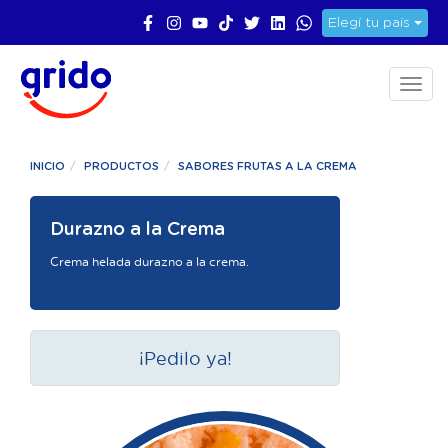
Elegí tu país
Toggl
naviga
INICIO
PRODUCTOS
SABORES FRUTAS A LA CREMA
Durazno a la Crema
Crema helada durazno a la crema.
¡Pedilo ya!