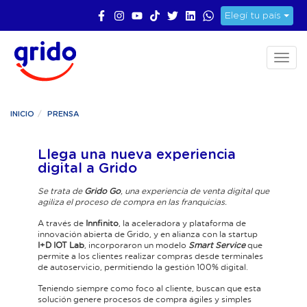
Elegí tu país
Toggl
naviga
INICIO
PRENSA
Llega una nueva experiencia
digital a Grido
Se trata de
Grido Go
, una experiencia de venta digital que
agiliza el proceso de compra en las franquicias.
A través de
Innfinito
, la aceleradora y plataforma de
innovación abierta de Grido, y en alianza con la startup
I+D IOT Lab
, incorporaron un modelo
Smart Service
que
permite a los clientes realizar compras desde terminales
de autoservicio, permitiendo la gestión 100% digital.
Teniendo siempre como foco al cliente, buscan que esta
solución genere procesos de compra ágiles y simples