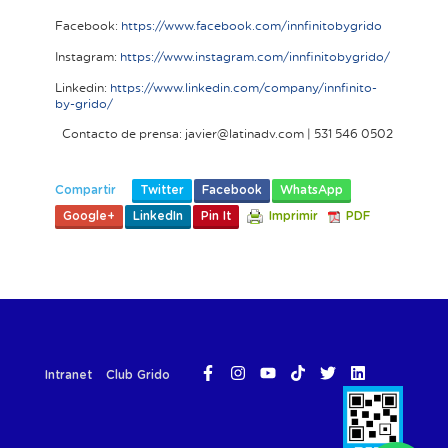
Facebook:
https://www.facebook.com/innfinitobygrido
Instagram:
https://www.instagram.com/innfinitobygrido/
Linkedin:
https://www.linkedin.com/company/innfinito-
by-grido/
Contacto de prensa: javier@latinadv.com | 531 546 0502
Compartir
Twitter
Facebook
WhatsApp
Google+
LinkedIn
Pin It
Imprimir
PDF
Intranet
Club Grido