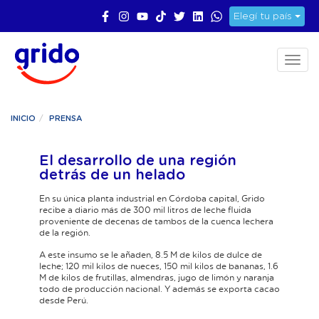
Elegí tu país
Toggl
naviga
INICIO
PRENSA
El desarrollo de una región
detrás de un helado
En su única planta industrial en Córdoba capital, Grido
recibe a diario más de 300 mil litros de leche fluida
proveniente de decenas de tambos de la cuenca lechera
de la región.
A este insumo se le añaden, 8.5 M de kilos de dulce de
leche; 120 mil kilos de nueces, 150 mil kilos de bananas, 1.6
M de kilos de frutillas, almendras, jugo de limón y naranja
todo de producción nacional. Y además se exporta cacao
desde Perú.