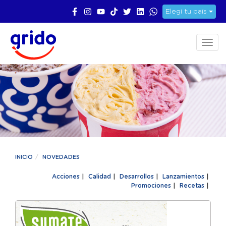
Elegí tu país
Toggl
naviga
INICIO
NOVEDADES
Acciones
|
Calidad
|
Desarrollos
|
Lanzamientos
|
Promociones
|
Recetas
|