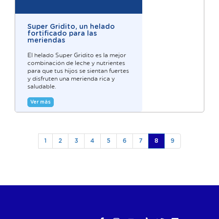
Super Gridito, un helado
fortificado para las
meriendas
El helado Super Gridito es la mejor
combinación de leche y nutrientes
para que tus hijos se sientan fuertes
y disfruten una merienda rica y
saludable.
Ver más
(current)
1
2
3
4
5
6
7
8
9